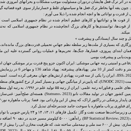
ه در اثر ترک فعل هایشان دردوران مسئولیت موجب مشکلات و بحرانهای امروزی شده 
 .چون یقه آنها بخاطر ترک فعل ها و سیاستهای غلط و خسارتباراز سوی قوه قضائیه گر
 از قدرت و توانائی ها و انچه انجام شده را ذیلا می آورم :
ی از قوت ها و توانائیها و کارهای عظیم انجام شده در نظام جمهوری اسلامی است
از قوت‌ها، توانمندی‌ها و کارهای بزرگ انجام‌شده در نظام جمهوری اسلامی که نه‌تنها
میکند.
 و چند سال ایستادگی و پیشرفت »
 که بسیاری از ملت‌ها زیر سلطه نظم جهانیِ تحمیلی قدرت‌های بزرگ مانده‌اند، ملت
مان ابتدای پیروزی، فشارها، جنگ‌ها، تحریم‌ها و عملیات روانی گسترده علیه این 
ویت‌یابی و پیشرفت بومی
2000 کیلومتر و دقت کمتر ا
ی منطقه مثل ترکیه (۴٫۱) یا عراق (۸٫۵).
۳. خودکفایی و زیرساخت‌ها صنعت نفت و گا
جهان است (iew، 2023
ه ظرفیت مخازن آبی را بیش از ۳ برابر نسبت به قبل از انقلاب افزایش داده است.