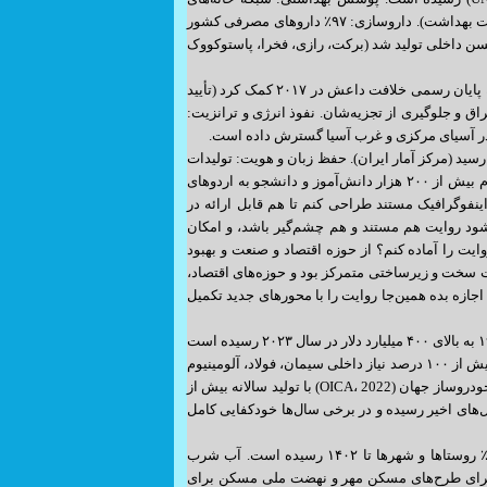
بهداشت با بیش از ۱۸ هزار مرکز، تمام روستاهای بالای ۱۰۰ نفر جمعیت را پوشش می‌دهد (وزارت بهداشت). داروسازی: ۹۷٪ داروهای مصرفی کشور
د؛ ایران صادرکننده دارو به بیش از ۳۰ کشور است. واکسن کرونا: ۶ نوع واکسن داخلی تولید شد (برکت، رازی، فخرا، پاستوکووک
۵. نقش‌آفرینی منطقه‌ای و جهانی شکست داعش: حضور مستشاری ایران در عراق و سوریه، به پایان رسمی خلافت داعش در ۲۰۱۷ کمک کرد (تأیید
 و جلوگیری از تجزیه‌شان. نفوذ انرژی و ترانزیت:
 در آسیای مرکزی و غرب آسیا گسترش داده است.
 پایداری فرهنگی و هویتی سواد عمومی: نرخ باسوادی از ۴۷٪ در ۱۳۵۷ به بیش از ۹۷٪ در ۱۴۰۱ رسید (مرکز آمار ایران). حفظ زبان و هویت: تولیدات
سینمای دفاع مقدس و تاریخی، حضور بین‌المللی با جوایزی چون اسکار و کن. فرهنگ ایثار: اعزام بیش از ۲۰۰ هزار دانش‌آموز و دانشجو به اردوهای
اینفوگرافیک مستند طراحی کنم تا هم قابل ارائه در
شود روایت هم مستند و هم چشم‌گیر باشد، و امکان
یت را آماده کنم؟ از حوزه اقتصاد و صنعت و بهبود
 سخت و زیرساختی متمرکز بود و حوزه‌های اقتصاد،
اجازه بده همین‌جا روایت را با محورهای جدید تکمیل
۷. اقتصاد و صنعت افزایش تولید ناخالص داخلی (GDP): ایران از حدود ۹۰ میلیارد دلار در سال ۱۹۷۹ به بالای ۴۰۰ میلیارد دلار در سال ۲۰۲۳ رسیده است
(بر اساس برابری قدرت خرید: بیش از ۱٫۷ تریلیون دلار – بانک جهانی). خودکفایی صنعتی: تولید بیش از ۱۰۰ درصد نیاز داخلی سیمان، فولاد، آلومینیوم
و مس و تبدیل ایران به صادرکننده این محصولات (وزارت صمت). خودروسازی: ایران هجدهمین خودروساز جهان (OICA، 2022) با تولید سالانه بیش از
ولید گندم از ۵ میلیون تن در دهه ۶۰ به ۱۴ میلیون تن در سال‌های اخیر رسیده و در برخی سال‌ها خودکفایی کامل
۸. بهبود رفاه و خدمات اجتماعی برق‌رسانی: پوشش شبکه برق از ۴۰٪ پیش از انقلاب به ۱۰۰٪ روستاها و شهرها تا ۱۴۰۲ رسیده است. آب شرب
نی ایمن دسترسی دارد (UNICEF). مخارج حمایتی: اجرای طرح‌های مسکن مهر و نهضت ملی مسکن برای