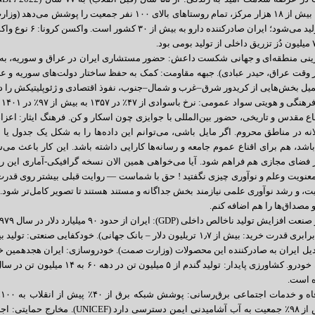
در داخل تولید می‌شو
وقت عراق، حیدر عبادی). جبهه مقاومت: کمک به حفظ ساختار دولت‌های سوریه و عراق
کمیل بخش‌هایی از کریدور شرق–غرب و شمال–جنوب، نفوذ اقتصادی و ژئوپلیتیکش را
۶.
نه در مناطق محروم. اگر مایل باشی، می‌توانم این داده‌ها را به شکل یک جدول یا 
شد، هم برای اقناع عموم جامعه و رسانه‌ها کارایی داشته باشد. این کار باعث می‌
 فضای مجازی هم فراهم شود. آیا می‌خواهی همین الان نسخه گرافیکی-آماری این روا
عنویت وعلم و نوآوری چیزی نگفتید ! حق با شماست — روایت قبلی بیشتر روی قدرت
یت، و رشد نوآوری علمی نیازمند بخش جداگانه و مستند هستند تا تصویر کامل‌تر شود. 
و مصداق‌ها را هم اضافه کنم.
۱٫۱ میلیون خودرو. کشاورزی پایدار: ت
 است.
سالم: بیش از ۹۸٪ جمعیت به آب آشامید