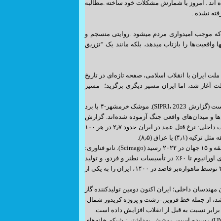
اند . امروز با شمارش مشکلات خود ساخته .مطالبه
فته نشده .
 که موجب امیدواری مردم میشود .روایتی منسجم و
 واقعیت‌ها را بازتاب میدهد، بلکه مانند یک “تزریق
 ایران با انقلاب اسلامی، صفحه تازه‌ای در تاریخ
ملت آغاز شد، اما ایران مسیر دیگری برگزید؛ مسیر
. ۱. اقتدار دفاعی و امنیتی رتبه جهانی موشکی: ایران اکنون جزو پنج قدرت برتر موشکی جهان است (گزارش SIPRI، 2023). موشک خرمشهر-۴ با برد
ز 10 متر. پهپادهای پیشرفته: پهپاد شاهد 136 و مهاجر 6 در رزمایش‌ها و میدان‌های واقعی جنگ آزموده شده‌اند. گزارش
مؤسسه IISS، 2022، ایران را یکی از سه قدرت پهپادی ارتش‌های جهان معرفی کرده است. امنیت داخلی: نرخ قتل عمد در ایران حدود ۲٫۷ در هر ۱۰۰
۲. پیشرفت‌های علمی و فناورانه رتبه علمی: ایران از رتبه ۵۵ تولید علم در ۱۹۹۶، به رتبه اول منطقه و ۱۵ جهان در ۲۰۲۲ رسید (Scimago). نانو فناوری:
ایران چهارمین کشور جهان در تولید مقالات نانو (Statnano، 2023). هسته‌ای صلح‌آمیز: غنی‌سازی اورانیوم تا ۶۰٪ در تأسیسات نطنز و فردو، و تولید
ایزوتوپ‌های پایدار پزشکی در راکتور اراک، که پیش از این وارداتی بود. فضا: پرتاب ماهواره نور-۲ توسط ماهواره‌بر قاصد در ۱۴۰۰، ایران را به یکی از
ز: تکمیل فازهای ۱۱، ۱۳، ۱۴ و ۲۴ پارس جنوبی با توان مهندسان داخلی؛ ایران اکنون دومین تولیدکننده گاز
BP Statistical Rev). راه‌آهن: ۵۰۰۰ کیلومتر مسیر جدید در دهه ۹۰ اضافه شد، از جمله خط قزوین–رشت و پروژه کریدور شمال-
۴. پیشرفت در عرصه سلامت امید به زندگی: از ۵۵ سال (قبل انقلاب) به ۷۷ سال (UNDP، 2022) رسیده است. پوشش بهداشتی: شبکه خانه‌های