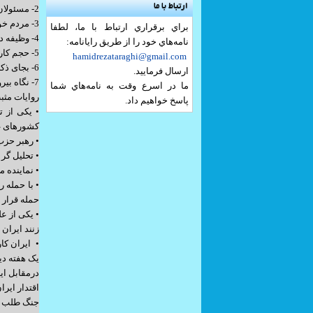
ارتباط با ما
2- مسئولان اجرائی پزشک معالج دردها و کمبودها هستند نه بیان کننده ی دردها
3- مردم خود بهتر از هرکسی دردها و کمبود ها و مشکلات را میدانند
براي برقراري ارتباط با ما، لطفا
4- وظیفه دولتمردان اینست که بگویند برای حل مشکلات چه کرده اند و چه برنامه ای دارند
نامه‌هاي خود را از طريق رايانامه:
5- حجم کارهای شده کمتر از کارهای نشده نیست و بیان کارهای شده این نوید را به مردم میدهد که مسئولان درحال حل این مشکلات هستند .
hamidrezataraghi@gmail.com
6- بجای ذکر و تکرار کمبودها و مشکلات به موانع و سنگ اندازیهای دشمنان بیرونی و داخلی درمسیر حل مشکلات اشاره کنند .
ارسال فرماييد.
7- نگاه بیرونی ها و ناظران بین المللی به موفقیتها و پیشرفتها ونقاط قوت ملت ایران دربسیاری موارد قابل استناد است
ما در اسرع وقت به نامه‌هاي شما
روایات مثبت از جنگ 12 
پاسخ خواهيم داد.
کشورهای غ
• رهبر حزب
• تحلیل گر
• نماینده 
• با حمله
حمله قرار 
• یکی از ع
زنند ایران 
• ایران کا
یک هفته دیگ
درمقابل ای
اقتدار ایر
جنگ طلب و 