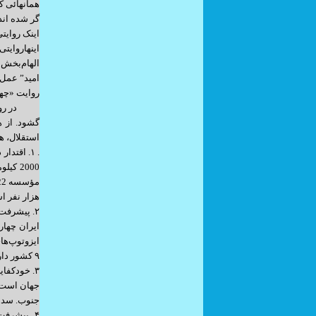
همانهائی ک
گر شده اند
اینک روایتی
اینهاروایت
الهام‌بخش 
امید” عمل 
روایت «چهل
در روزگاری
گشود. از ه
استقلال، ه
هزار نفر است (UNODC 2021)، که پایین‌تر از میانگین جهانی و بسیار کمتر از نرخ کشورها
۹ کشور دارای فناوری پرتاب ماهواره با سوخت جامد چندمرحله‌ای تبدیل کرد.
جنوب. سدسازی: بیش از ۶۰۰ سد ملی و نیمه‌ملی ساخته شد، ک