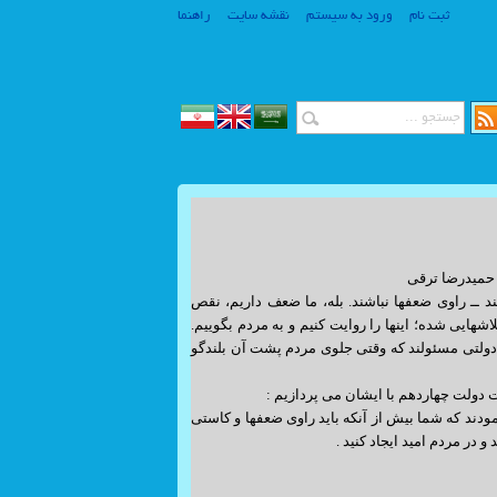
ثبت نام
ورود به سیستم
نقشه سایت
راهنما
www.SiteSaz.ir
ترقی
www.SiteSaz.ir
 ــ راوی ضعفها نباشند. بله، ما ضعف داریم، نقص
اشهایی شده؛ اینها را روایت کنیم و به مردم بگوییم.
ولتی مسئولند که وقتی جلوی مردم پشت آن بلندگو
دولت چهاردهم با ایشان می پردازیم :
ودند که شما بیش از آنکه باید راوی ضعفها و کاستی
و در مردم امید ایجاد کنید .