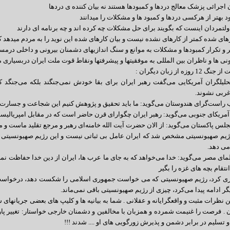
روزه از زبان دیگران :
ربی نشوند.
 راست‌گرای هندوستان می‌گوید: ما باید تحقیق و پژوهش کنیم این شجاعت و جسارت 
 آمریکای جنوبی می‌گوید: رهبر ایران چگوارای قرن حاضر است که در مقابل امپریالیس
مجلس پاکستان می‌گوید: از الان حضرت آیت الله خامنه‌ای رهبر و مرجع تقلید ماست و
 رژیم صهیونسیتی مشخص شد که ایران عامل بی ثباتی نیست و این رژیم صهیونسیتی
می دهد.
لمای مصر می‌گوید: خدا می‌خواهد که به جای ما عرب ها، ایران از دین خدا حفاظت نم
انتقام بچه های غزه را بگیر
ری کرد، رژیم صهیونسیتی که می خواست جمهوری اسلامی را شکست دهد، درخواست آتش
ر ادامه پیدا می‌کرد، چیزی از رژیم صهیونسیتی باقی نمی‌ماند.
ن نظرات مثبت و واقعگرایانه و عقلانی . شما به بیانیه ها و کلیپ های بعضی جریانهای
ان . فرصت را غنیمت شمرده و همزبان با مخالفین و دشمنان خارجی خواستار: تغییر پارا
تسلیم در برابر دشمن و پذیرش زورگویی های او .... شدند !!!