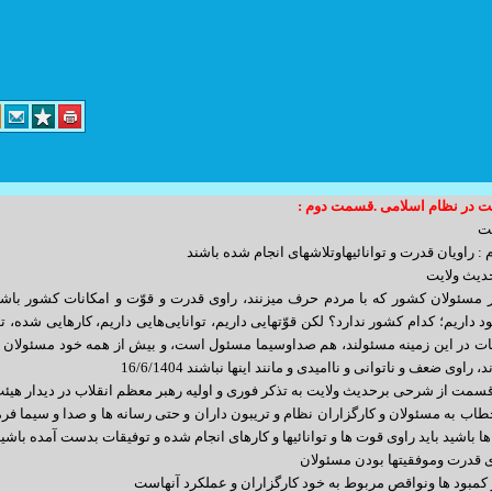
ت در نظام اسلامی .قسمت دوم :
د کارگر پلاک 14 واحد 3
ت
 راویان قدرت و توانائیهاوتلاشهای انجام شده باشند
info@yoursite.com : مدیریت
ی برحدیث ولایت حمیدرضا 
sales@sitesaz.ir : فروش
 مسئولان کشور که با مردم حرف میزنند، راوی قدرت و قوّت و امکانات کشور باشند
د داریم؛ کدام کشور ندارد؟ لکن قوّتهایی داریم، توانایی‌هایی داریم، کارهایی شده، تل
Billing@sitesaz.ir : امور مالی
 در این زمینه مسئولند، هم صداوسیما مسئول است، و بیش از همه خود مسئولان د
support@sitesaz.ir : پشتیبانی
 راوی ضعف و ناتوانی و ناامیدی و مانند اینها نباشند 16/6/1404
 از شرحی برحدیث ولایت به تذکر فوری و اولیه رهبر معظم انقلاب در دیدار هیئت 
develop@sitesaz.ir : برنامه نویسی
اب به مسئولان و کارگزاران نظام و تریبون داران و حتی رسانه ها و صدا و سیما فرم
graphic@sitesaz.ir : گرافیک
ها باشید باید راوی قوت ها و توانائیها و کارهای انجام شده و توفیقات بدست آمده باشید 
ماهنگی لازم را به عمل آورید. ساعت مراجعه
 قدرت وموفقیتها بودن مسئولان
design@sitesaz.ir : طراحی سایت