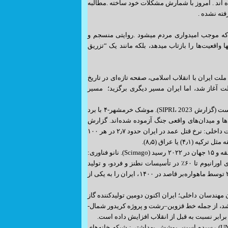
اند . امروز با شمارش مشکلات خود ساخته .مطالبه
فته نشده .
 که موجب امیدواری مردم میشود .روایتی منسجم و
 واقعیت‌ها را بازتاب میدهد، بلکه مانند یک “تزریق
 ایران با انقلاب اسلامی، صفحه تازه‌ای در تاریخ
ملت آغاز شد، اما ایران مسیر دیگری برگزید؛ مسیر
. ۱. اقتدار دفاعی و امنیتی رتبه جهانی موشکی: ایران اکنون جزو پنج قدرت برتر موشکی جهان است (گزارش SIPRI، 2023). موشک خرمشهر-۴ با برد
ز 10 متر. پهپادهای پیشرفته: پهپاد شاهد 136 و مهاجر 6 در رزمایش‌ها و میدان‌های واقعی جنگ آزموده شده‌اند. گزارش
مؤسسه IISS، 2022، ایران را یکی از سه قدرت پهپادی ارتش‌های جهان معرفی کرده است. امنیت داخلی: نرخ قتل عمد در ایران حدود ۲٫۷ در هر ۱۰۰
۲. پیشرفت‌های علمی و فناورانه رتبه علمی: ایران از رتبه ۵۵ تولید علم در ۱۹۹۶، به رتبه اول منطقه و ۱۵ جهان در ۲۰۲۲ رسید (Scimago). نانو فناوری:
ایران چهارمین کشور جهان در تولید مقالات نانو (Statnano، 2023). هسته‌ای صلح‌آمیز: غنی‌سازی اورانیوم تا ۶۰٪ در تأسیسات نطنز و فردو، و تولید
ایزوتوپ‌های پایدار پزشکی در راکتور اراک، که پیش از این وارداتی بود. فضا: پرتاب ماهواره نور-۲ توسط ماهواره‌بر قاصد در ۱۴۰۰، ایران را به یکی از
ز: تکمیل فازهای ۱۱، ۱۳، ۱۴ و ۲۴ پارس جنوبی با توان مهندسان داخلی؛ ایران اکنون دومین تولیدکننده گاز
BP Statistical Rev). راه‌آهن: ۵۰۰۰ کیلومتر مسیر جدید در دهه ۹۰ اضافه شد، از جمله خط قزوین–رشت و پروژه کریدور شمال-
۴. پیشرفت در عرصه سلامت امید به زندگی: از ۵۵ سال (قبل انقلاب) به ۷۷ سال (UNDP، 2022) رسیده است. پوشش بهداشتی: شبکه خانه‌های