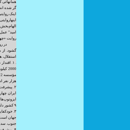
همانهائی ک
گر شده اند
اینک روایتی
اینهاروایت
الهام‌بخش 
امید” عمل 
روایت «چهل
در روزگاری
گشود. از ه
استقلال، ه
هزار نفر است (UNODC 2021)، که پایین‌تر از میانگین جهانی و بسیار کمتر از نرخ کشورها
۹ کشور دارای فناوری پرتاب ماهواره با سوخت جامد چندمرحله‌ای تبدیل کرد.
جنوب. سدسازی: بیش از ۶۰۰ سد ملی و نیمه‌ملی ساخته شد، ک