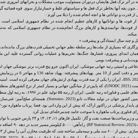
ه در اثر ترک فعل هایشان دردوران مسئولیت موجب مشکلات و بحرانهای امروزی شده 
 .چون یقه آنها بخاطر ترک فعل ها و سیاستهای غلط و خسارتباراز سوی قوه قضائیه گر
 از قدرت و توانائی ها و انچه انجام شده را ذیلا می آورم :
ی از قوت ها و توانائیها و کارهای عظیم انجام شده در نظام جمهوری اسلامی است
از قوت‌ها، توانمندی‌ها و کارهای بزرگ انجام‌شده در نظام جمهوری اسلامی که نه‌تنها
میکند.
 و چند سال ایستادگی و پیشرفت »
 که بسیاری از ملت‌ها زیر سلطه نظم جهانیِ تحمیلی قدرت‌های بزرگ مانده‌اند، ملت
مان ابتدای پیروزی، فشارها، جنگ‌ها، تحریم‌ها و عملیات روانی گسترده علیه این 
ویت‌یابی و پیشرفت بومی
2000 کیلومتر و دقت کمتر ا
ی منطقه مثل ترکیه (۴٫۱) یا عراق (۸٫۵).
۳. خودکفایی و زیرساخت‌ها صنعت نفت و گا
جهان است (iew، 2023
ه ظرفیت مخازن آبی را بیش از ۳ برابر نسبت به قبل از انقلاب افزایش داده است.