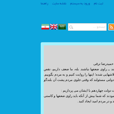
ثبت نام
ورود به سیستم
نقشه سایت
راهنما
www.SiteSaz.ir
ترقی
www.SiteSaz.ir
 ــ راوی ضعفها نباشند. بله، ما ضعف داریم، نقص
اشهایی شده؛ اینها را روایت کنیم و به مردم بگوییم.
ولتی مسئولند که وقتی جلوی مردم پشت آن بلندگو
دولت چهاردهم با ایشان می پردازیم :
ودند که شما بیش از آنکه باید راوی ضعفها و کاستی
و در مردم امید ایجاد کنید .