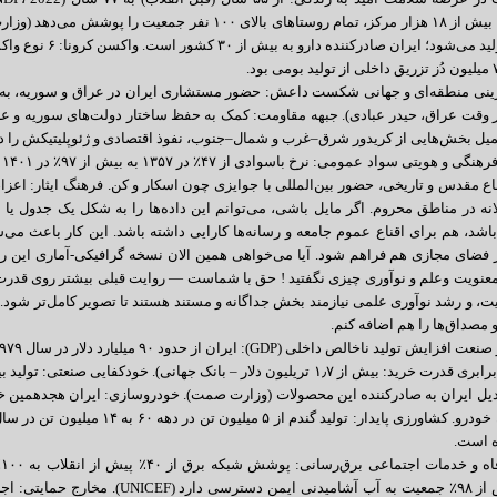
در داخل تولید می‌شو
وقت عراق، حیدر عبادی). جبهه مقاومت: کمک به حفظ ساختار دولت‌های سوریه و عراق
کمیل بخش‌هایی از کریدور شرق–غرب و شمال–جنوب، نفوذ اقتصادی و ژئوپلیتیکش را
۶.
نه در مناطق محروم. اگر مایل باشی، می‌توانم این داده‌ها را به شکل یک جدول یا 
شد، هم برای اقناع عموم جامعه و رسانه‌ها کارایی داشته باشد. این کار باعث می‌
 فضای مجازی هم فراهم شود. آیا می‌خواهی همین الان نسخه گرافیکی-آماری این روا
عنویت وعلم و نوآوری چیزی نگفتید ! حق با شماست — روایت قبلی بیشتر روی قدرت
یت، و رشد نوآوری علمی نیازمند بخش جداگانه و مستند هستند تا تصویر کامل‌تر شود. 
و مصداق‌ها را هم اضافه کنم.
۱٫۱ میلیون خودرو. کشاورزی پایدار: ت
 است.
سالم: بیش از ۹۸٪ جمعیت به آب آشامید