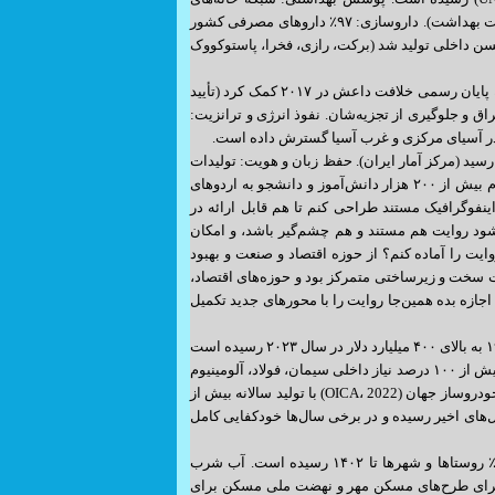
بهداشت با بیش از ۱۸ هزار مرکز، تمام روستاهای بالای ۱۰۰ نفر جمعیت را پوشش می‌دهد (وزارت بهداشت). داروسازی: ۹۷٪ داروهای مصرفی کشور
د؛ ایران صادرکننده دارو به بیش از ۳۰ کشور است. واکسن کرونا: ۶ نوع واکسن داخلی تولید شد (برکت، رازی، فخرا، پاستوکووک
۵. نقش‌آفرینی منطقه‌ای و جهانی شکست داعش: حضور مستشاری ایران در عراق و سوریه، به پایان رسمی خلافت داعش در ۲۰۱۷ کمک کرد (تأیید
 و جلوگیری از تجزیه‌شان. نفوذ انرژی و ترانزیت:
 در آسیای مرکزی و غرب آسیا گسترش داده است.
 پایداری فرهنگی و هویتی سواد عمومی: نرخ باسوادی از ۴۷٪ در ۱۳۵۷ به بیش از ۹۷٪ در ۱۴۰۱ رسید (مرکز آمار ایران). حفظ زبان و هویت: تولیدات
سینمای دفاع مقدس و تاریخی، حضور بین‌المللی با جوایزی چون اسکار و کن. فرهنگ ایثار: اعزام بیش از ۲۰۰ هزار دانش‌آموز و دانشجو به اردوهای
اینفوگرافیک مستند طراحی کنم تا هم قابل ارائه در
شود روایت هم مستند و هم چشم‌گیر باشد، و امکان
یت را آماده کنم؟ از حوزه اقتصاد و صنعت و بهبود
 سخت و زیرساختی متمرکز بود و حوزه‌های اقتصاد،
اجازه بده همین‌جا روایت را با محورهای جدید تکمیل
۷. اقتصاد و صنعت افزایش تولید ناخالص داخلی (GDP): ایران از حدود ۹۰ میلیارد دلار در سال ۱۹۷۹ به بالای ۴۰۰ میلیارد دلار در سال ۲۰۲۳ رسیده است
(بر اساس برابری قدرت خرید: بیش از ۱٫۷ تریلیون دلار – بانک جهانی). خودکفایی صنعتی: تولید بیش از ۱۰۰ درصد نیاز داخلی سیمان، فولاد، آلومینیوم
و مس و تبدیل ایران به صادرکننده این محصولات (وزارت صمت). خودروسازی: ایران هجدهمین خودروساز جهان (OICA، 2022) با تولید سالانه بیش از
ولید گندم از ۵ میلیون تن در دهه ۶۰ به ۱۴ میلیون تن در سال‌های اخیر رسیده و در برخی سال‌ها خودکفایی کامل
۸. بهبود رفاه و خدمات اجتماعی برق‌رسانی: پوشش شبکه برق از ۴۰٪ پیش از انقلاب به ۱۰۰٪ روستاها و شهرها تا ۱۴۰۲ رسیده است. آب شرب
نی ایمن دسترسی دارد (UNICEF). مخارج حمایتی: اجرای طرح‌های مسکن مهر و نهضت ملی مسکن برای