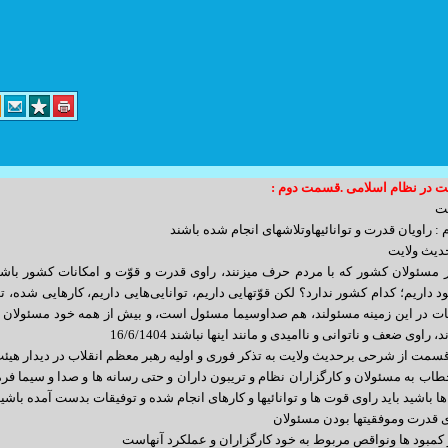
ت در نظام اسلامی .قسمت دوم :
د کارگر پلاک 14 واحد 3
ت
 راویان قدرت و توانائیهاوتلاشهای انجام شده باشند
info@yoursite.com : مدیریت
ی برحدیث ولایت حمیدرضا 
sales@sitesaz.ir : فروش
 مسئولان کشور که با مردم حرف میزنند، راوی قدرت و قوّت و امکانات کشور باشند
د داریم؛ کدام کشور ندارد؟ لکن قوّتهایی داریم، توانایی‌هایی داریم، کارهایی شده، تل
Billing@sitesaz.ir : امور مالی
 در این زمینه مسئولند، هم صداوسیما مسئول است، و بیش از همه خود مسئولان د
support@sitesaz.ir : پشتیبانی
 راوی ضعف و ناتوانی و ناامیدی و مانند اینها نباشند 16/6/1404
 از شرحی برحدیث ولایت به تذکر فوری و اولیه رهبر معظم انقلاب در دیدار هیئت 
develop@sitesaz.ir : برنامه نویسی
اب به مسئولان و کارگزاران نظام و تریبون داران و حتی رسانه ها و صدا و سیما فرم
graphic@sitesaz.ir : گرافیک
ها باشید باید راوی قوت ها و توانائیها و کارهای انجام شده و توفیقات بدست آمده باشید 
ماهنگی لازم را به عمل آورید. ساعت مراجعه
 قدرت وموفقیتها بودن مسئولان
design@sitesaz.ir : طراحی سایت