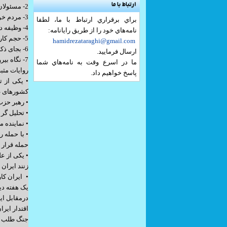
ارتباط با ما
2- مسئولان اجرائی پزشک معالج دردها و کمبودها هستند نه بیان کننده ی دردها
3- مردم خود بهتر از هرکسی دردها و کمبود ها و مشکلات را میدانند
براي برقراري ارتباط با ما، لطفا
4- وظیفه دولتمردان اینست که بگویند برای حل مشکلات چه کرده اند و چه برنامه ای دارند
نامه‌هاي خود را از طريق رايانامه:
5- حجم کارهای شده کمتر از کارهای نشده نیست و بیان کارهای شده این نوید را به مردم میدهد که مسئولان درحال حل این مشکلات هستند .
hamidrezataraghi@gmail.com
6- بجای ذکر و تکرار کمبودها و مشکلات به موانع و سنگ اندازیهای دشمنان بیرونی و داخلی درمسیر حل مشکلات اشاره کنند .
ارسال فرماييد.
7- نگاه بیرونی ها و ناظران بین المللی به موفقیتها و پیشرفتها ونقاط قوت ملت ایران دربسیاری موارد قابل استناد است
ما در اسرع وقت به نامه‌هاي شما
روایات مثبت از جنگ 12 
پاسخ خواهيم داد.
کشورهای غ
• رهبر حزب
• تحلیل گر
• نماینده 
• با حمله
حمله قرار 
• یکی از ع
زنند ایران 
• ایران کا
یک هفته دیگ
درمقابل ای
اقتدار ایر
جنگ طلب و 