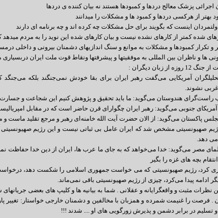
روزه از زبان دیگران :
ربی نشوند.
 راست‌گرای هندوستان می‌گوید: ما باید تحقیق و پژوهش کنیم این شجاعت و جسارت 
 آمریکای جنوبی می‌گوید: رهبر ایران چگوارای قرن حاضر است که در مقابل امپریالیس
مجلس پاکستان می‌گوید: از الان حضرت آیت الله خامنه‌ای رهبر و مرجع تقلید ماست و
 رژیم صهیونسیتی مشخص شد که ایران عامل بی ثباتی نیست و این رژیم صهیونسیتی
می دهد.
لمای مصر می‌گوید: خدا می‌خواهد که به جای ما عرب ها، ایران از دین خدا حفاظت نم
انتقام بچه های غزه را بگیر
ری کرد، رژیم صهیونسیتی که می خواست جمهوری اسلامی را شکست دهد، درخواست آتش
ر ادامه پیدا می‌کرد، چیزی از رژیم صهیونسیتی باقی نمی‌ماند.
ن نظرات مثبت و واقعگرایانه و عقلانی . شما به بیانیه ها و کلیپ های بعضی جریانهای
ان . فرصت را غنیمت شمرده و همزبان با مخالفین و دشمنان خارجی خواستار: تغییر پارا
تسلیم در برابر دشمن و پذیرش زورگویی های او .... شدند !!!